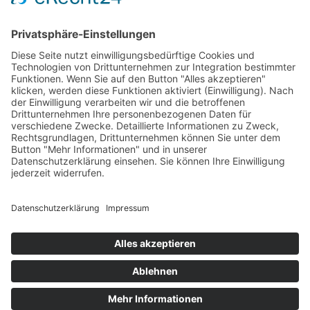
Wartezeit
MEHR KOMFORT FÜR IHREN AUFENTHALT
Check-in leicht gemacht – schnell, kontaktlos & flexibel
In unserem Rose Boardinghouse erhalten Sie Ihre
Zimmerkarte ganz bequem am Check-in-Schalter –
kontaktlos und ohne Rezeption, täglich zwischen 17:00 Uhr
und 06:00 Uhr.
Sie möchten früher einchecken?
Gerne! Einen Early Check-in können Sie ein bis zwei Tage vor
Ihrer Anreise per E-Mail anfragen. Bitte beachten Sie: Dieser
Service ist kostenpflichtig und nur nach Verfügbarkeit und
vorheriger Absprache möglich.