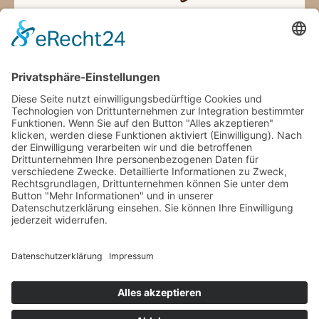
Kontakt
07148-9288944
Post@Rose-Boarding.house
Hauptstraße 1, 71723 Großbottwar
Bewerten Sie uns auf Google
Nützliche Links
Arrangement - Erlebnispakete - Angebote
Zimmer
Reservierung
Partnerseiten