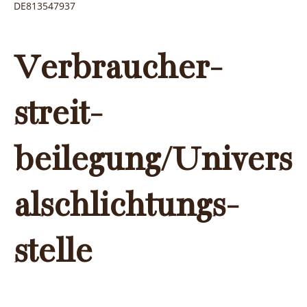
DE813547937
Verbraucher­
streit­
beilegung/Univers
al­schlichtungs­
stelle