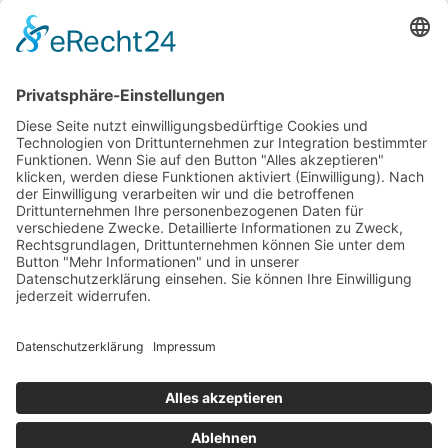
Duschtuch) bereits komplett inklusive.
Öffnungszeiten
24/7 Check-in
Kontaktiere uns
Anrede
Titel
Vorname
*