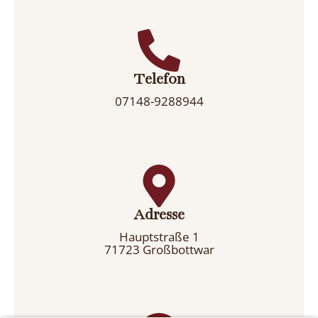
✅
Herzliches Willkommen:
Ein
Begrüßungsgeschenk pro Gast (1 Flasche
Wasser + 1 Frei-Chip/Token für die kostenlose
Entnahme am Heißgetränke- oder
Suppenautomaten).
Telefon
✅
Verpflegungs-Plus:
Zugang zu Snack-,
07148-9288944
Kaltgetränke-, Heißgetränke- und
Tee-/Suppenautomaten im Haus sowie die
Möglichkeit, Essensboxen auf dem Zimmer zu
genießen oder Lieferdienste zu nutzen.
✅
Wohlfühlfaktor:
Angenehme
Fußbodenheizung im Badezimmer (je nach
gewähltem Zimmertyp mit eigenem Bad direkt
Adresse
auf dem Zimmer).
Hauptstraße 1
✅
Frische & Sauberkeit:
Reine
71723 Großbottwar
Nichtraucherzimmer. Bei längeren
Aufenthalten sind eine wöchentliche
Zimmerreinigung sowie ein wöchentlicher
Wäschewechsel (Bettwäsche, Hand- &