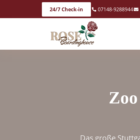
24/7 Check-in
07148-9288944
Zoo
Das große Stuttga