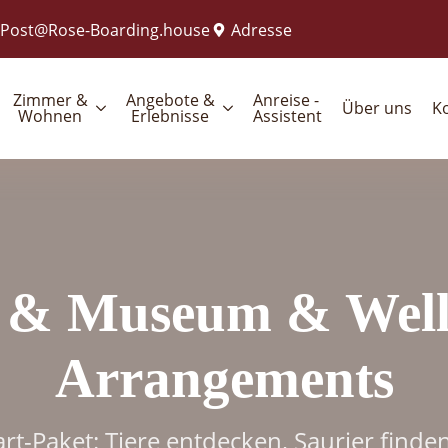
Post@Rose-Boarding.house
Adresse
Zimmer &
Angebote &
Anreise -
Über uns
K
Wohnen
Erlebnisse
Assistent
 & Museum & Well
Arrangements
rt-Paket: Tiere entdecken, Saurier find